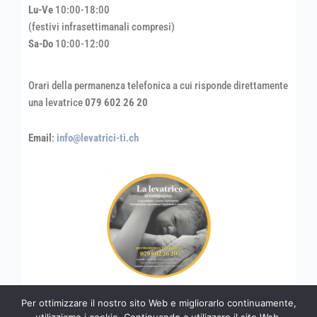
Lu-Ve
10:00-18:00
(festivi infrasettimanali compresi)
Sa-Do
10:00-12:00
Orari della permanenza telefonica a cui risponde direttamente
una levatrice
079 602 26 20
Email
:
info@levatrici-ti.ch
Per ottimizzare il nostro sito Web e migliorarlo continuamente,
Copyright © 2026 levatrici-ti