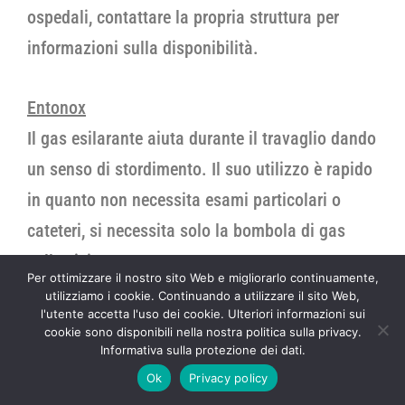
ospedali, contattare la propria struttura per
informazioni sulla disponibilità.
Entonox
Il gas esilarante aiuta durante il travaglio dando
un senso di stordimento. Il suo utilizzo è rapido
in quanto non necessita esami particolari o
cateteri, si necessita solo la bombola di gas
nelle vicinanze.
Per ottimizzare il nostro sito Web e migliorarlo continuamente,
utilizziamo i cookie. Continuando a utilizzare il sito Web,
l'utente accetta l'uso dei cookie. Ulteriori informazioni sui
Questo metodo non è offerto da tutti gli
cookie sono disponibili nella nostra politica sulla privacy.
ospedali, contattare la propria struttura per
Informativa sulla protezione dei dati.
Ok
Privacy policy
informazioni sulla disponibilità.